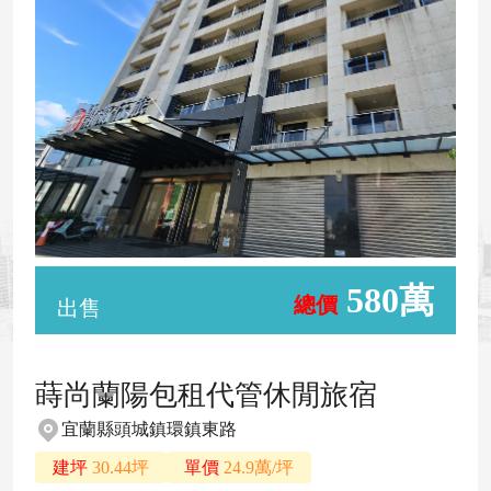
580萬
總價
出售
蒔尚蘭陽包租代管休閒旅宿
宜蘭縣頭城鎮環鎮東路
建坪
30.44坪
單價
24.9萬/坪