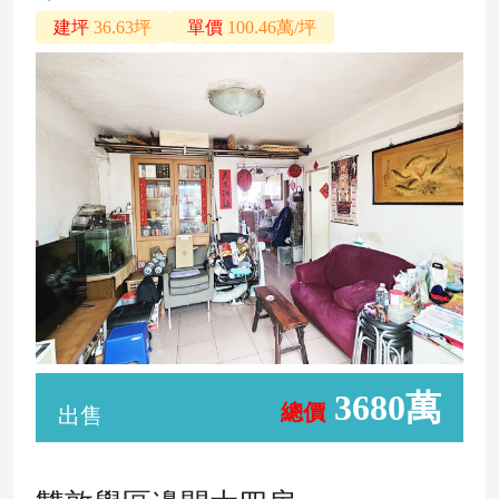
建坪
36.63坪
單價
100.46萬/坪
3680萬
總價
出售