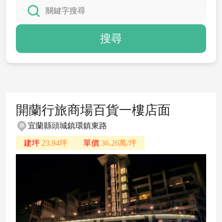
搜尋
開蘭行旅商場百貨一樓店面
宜蘭縣頭城鎮環鎮東路
建坪
23.94坪
單價
36.26萬/坪