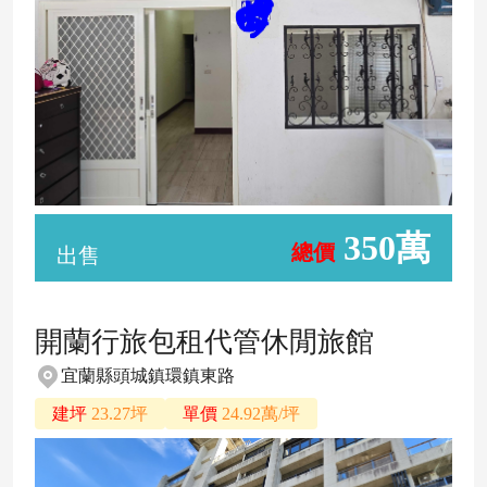
350萬
總價
出售
開蘭行旅包租代管休閒旅館
宜蘭縣頭城鎮環鎮東路
建坪
23.27坪
單價
24.92萬/坪