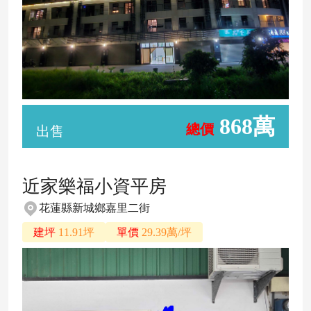
868萬
總價
出售
近家樂福小資平房
花蓮縣新城鄉嘉里二街
建坪
11.91坪
單價
29.39萬/坪