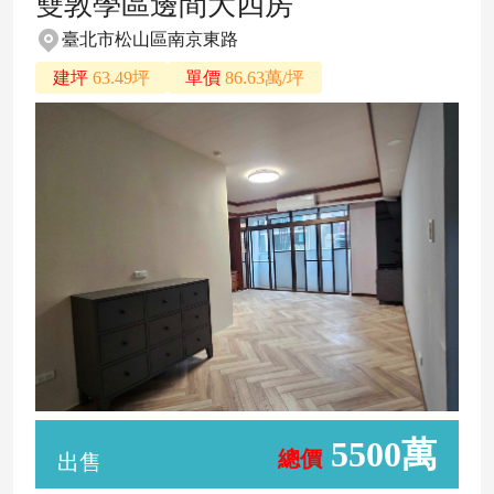
雙敦學區邊間大四房
臺北市松山區南京東路
建坪
63.49坪
單價
86.63萬/坪
5500萬
總價
出售