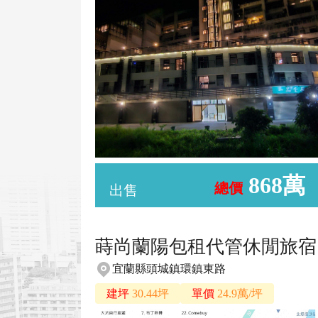
868萬
總價
出售
蒔尚蘭陽包租代管休閒旅宿
宜蘭縣頭城鎮環鎮東路
建坪
30.44坪
單價
24.9萬/坪