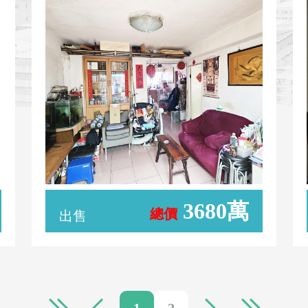
3680萬
總價
出售
1
2