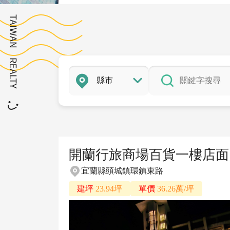
開蘭行旅商場百貨一樓店面
宜蘭縣頭城鎮環鎮東路
建坪
23.94坪
單價
36.26萬/坪