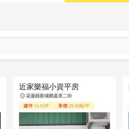
近家樂福小資平房
花蓮縣新城鄉嘉里二街
建坪
11.91坪
單價
29.39萬/坪