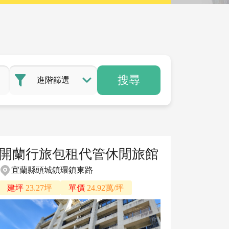
搜尋
進階篩選
開蘭行旅包租代管休閒旅館
宜蘭縣頭城鎮環鎮東路
建坪
23.27坪
單價
24.92萬/坪