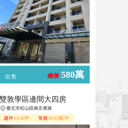
580萬
總價
出售
雙敦學區邊間大四房
臺北市松山區南京東路
建坪
63.49坪
單價
86.63萬/坪