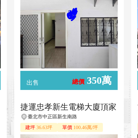
350萬
總價
出售
捷運忠孝新生電梯大廈頂家
臺北市中正區新生南路
建坪
36.63坪
單價
100.46萬/坪