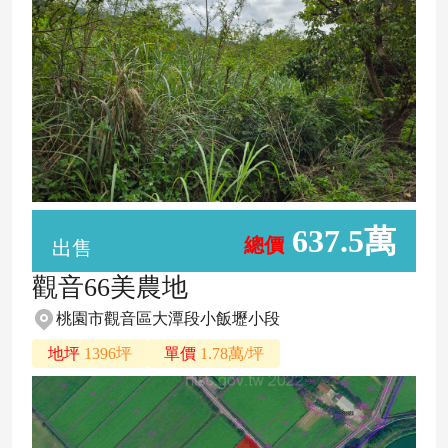
637.5萬
總價
出售
觀音66美農地
桃園市觀音區大潭段小飯壢小段
地坪
1396坪
單價
1.78萬/坪