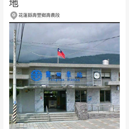
地
花蓮縣壽豐鄉壽農段