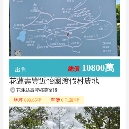
10800萬
總價
出售
花蓮壽豐近怡園渡假村農地
花蓮縣壽豐鄉萬富段
地坪
899.65坪
單價
0.71萬/坪