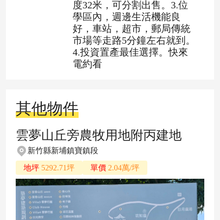
度32米，可分割出售。3.位
學區內，週邊生活機能良
好，車站，超市，郵局傳統
市場等走路5分鐘左右就到。
4.投資置產最佳選擇。快來
電約看
其他物件
雲夢山丘旁農牧用地附丙建地
新竹縣新埔鎮寶鎮段
地坪
5292.71坪
單價
2.04萬/坪