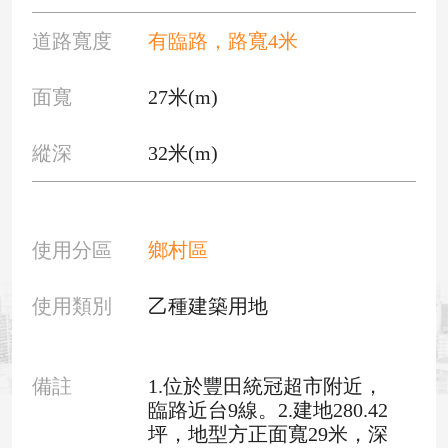
道路寬度
有臨路，路寬4米
面寬
27米(m)
縱深
32米(m)
使用分區
鄉村區
使用類別
乙種建築用地
備註
1.位於豐田統冠超市附近，
臨路近台9線。2.建地280.42
坪，地型方正面寬29米，深