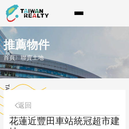
推薦物件
首頁
〉
聯賣土地
返回
花蓮近豐田車站統冠超市建