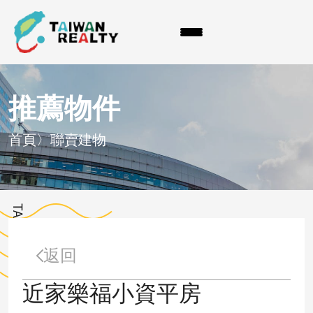
推薦物件
首頁
〉
聯賣建物
返回
近家樂福小資平房