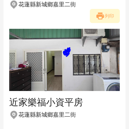
花蓮縣新城鄉嘉里二街
列印
近家樂福小資平房
花蓮縣新城鄉嘉里二街