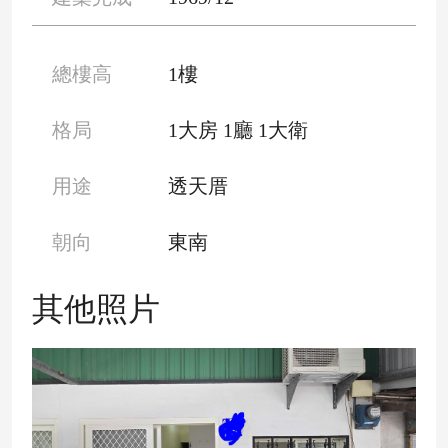
總樓高
1樓
格局
1大房 1廳 1大衛
用途
透天厝
朝向
東南
其他照片