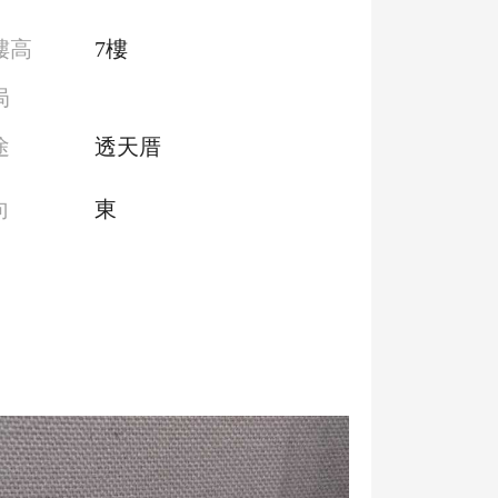
樓高
7樓
局
途
透天厝
向
東