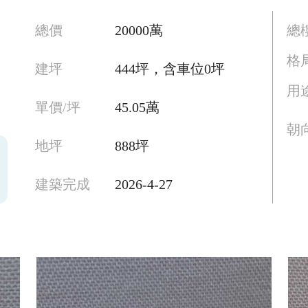
總價
20000萬
總
格
建坪
444坪，含車位0坪
用
單價/坪
45.05萬
朝
地坪
888坪
建築完成
2026-4-27