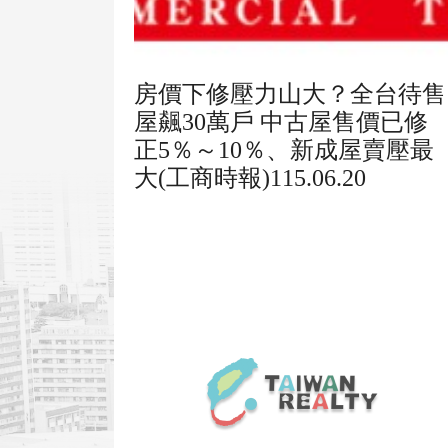
房價下修壓力山大？全台待售
屋飆30萬戶 中古屋售價已修
正5％～10％、新成屋賣壓最
大(工商時報)115.06.20