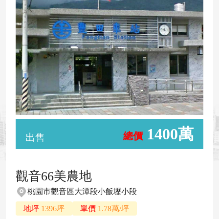
1400萬
總價
出售
觀音66美農地
桃園市觀音區大潭段小飯壢小段
地坪
1396坪
單價
1.78萬/坪