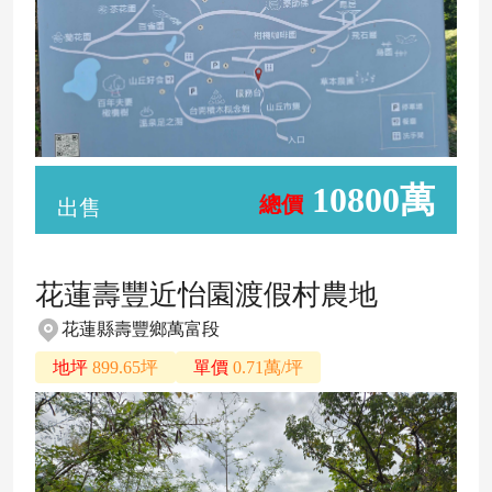
10800萬
總價
出售
花蓮壽豐近怡園渡假村農地
花蓮縣壽豐鄉萬富段
地坪
899.65坪
單價
0.71萬/坪