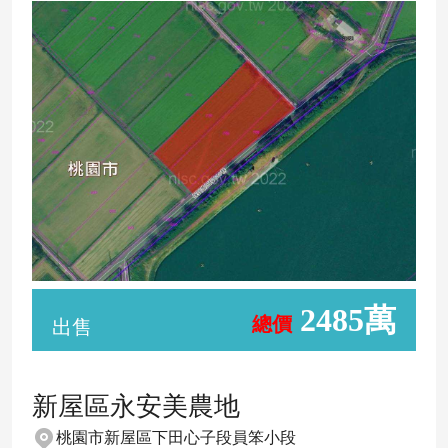
2485萬
總價
出售
新屋區永安美農地
桃園市新屋區下田心子段員笨小段