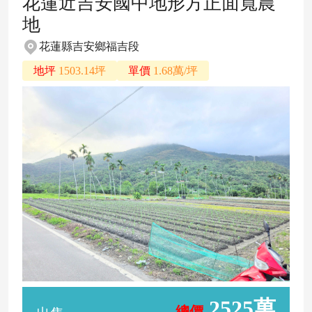
花蓮近吉安國中地形方正面寬農
地
花蓮縣吉安鄉福吉段
地坪
1503.14坪
單價
1.68萬/坪
2525萬
總價