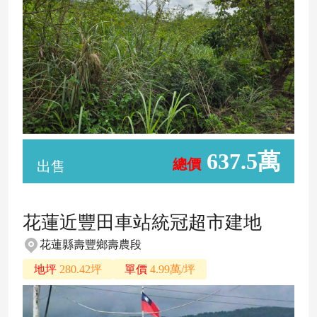
637.5萬
總價
出售
花蓮近豐田車站統冠超市建地
花蓮縣壽豐鄉壽農段
地坪
280.42坪
單價
4.99萬/坪