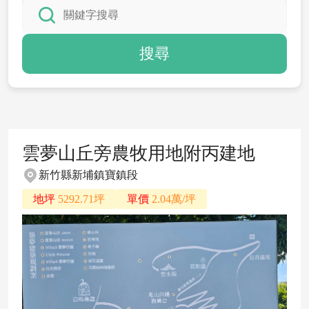
搜尋
雲夢山丘旁農牧用地附丙建地
新竹縣新埔鎮寶鎮段
地坪
5292.71坪
單價
2.04萬/坪