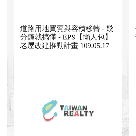
道路用地買賣與容積移轉 - 幾
分鐘就搞懂 - EP.9【懶人包】
老屋改建推動計畫 109.05.17