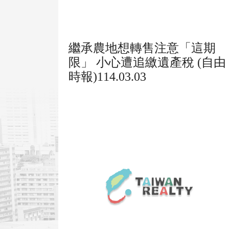
繼承農地想轉售注意「這期
限」 小心遭追繳遺產稅 (自由
時報)114.03.03